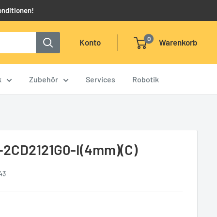
onditionen!
0
Konto
Warenkorb
k
Zubehör
Services
Robotik
-2CD2121G0-I(4mm)(C)
43