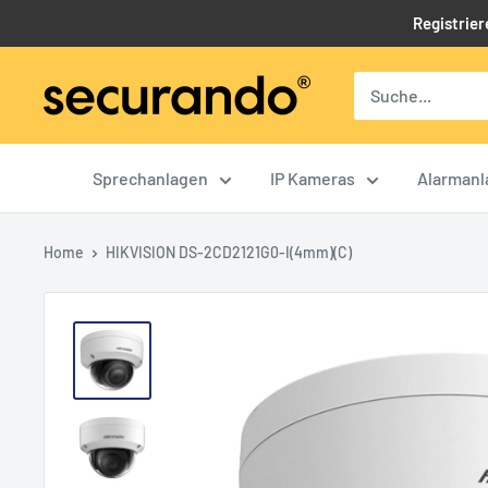
Direkt
Registrier
zum
Inhalt
Securando
B2B
Shop
Sprechanlagen
IP Kameras
Alarmanl
Home
HIKVISION DS-2CD2121G0-I(4mm)(C)