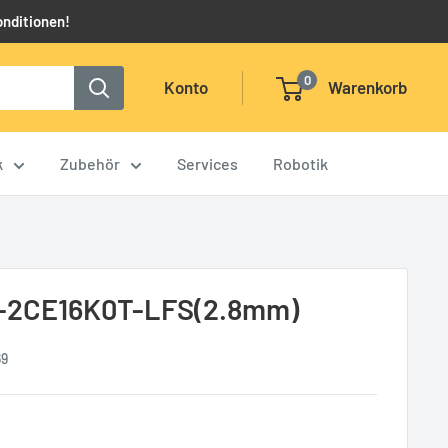
onditionen!
0
Konto
Warenkorb
k
Zubehör
Services
Robotik
S-2CE16K0T-LFS(2.8mm)
69