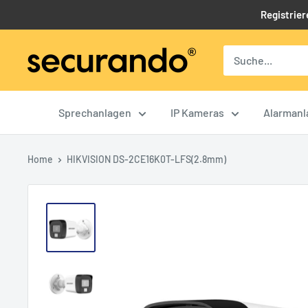
Direkt
Registrier
zum
Inhalt
Securando
B2B
Shop
Sprechanlagen
IP Kameras
Alarmanl
Home
HIKVISION DS-2CE16K0T-LFS(2.8mm)