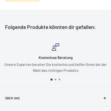
Folgende Produkte könnten dir gefallen:
nlose Beratung
Schn
e kostenlos und helfen Ihnen bei der
Keine langen Wartezeiten 
richtigen Produkts
ÜBER UNS
Wir von Securando sind Experten für Sicherheitstechnik.