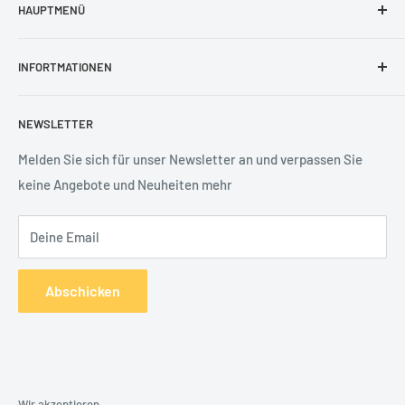
HAUPTMENÜ
Seit mehr als 10 Jahren Planen und Errichten wir komplexe
Sicherheitssysteme.
Sprechanlagen
INFORTMATIONEN
IP Kameras
Alarmanlagen
Impressum
NEWSLETTER
Rekorder
Datenschutz
Analog Kameras
Widerrufsbelehrung
Melden Sie sich für unser Newsletter an und verpassen Sie
keine Angebote und Neuheiten mehr
Netzwerk
AGB
Zubehör
Batterieentsorgung
Deine Email
Services
Robotik
Abschicken
Wir akzeptieren