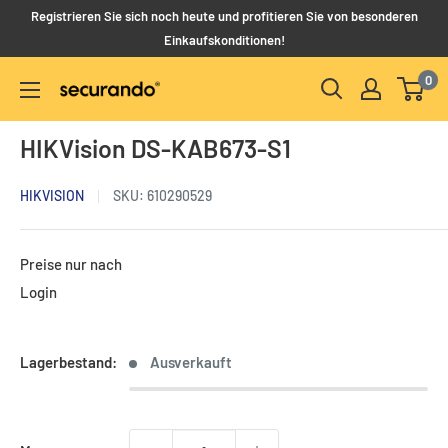
Direkt
Registrieren Sie sich noch heute und profitieren Sie von besonderen
zum
Einkaufskonditionen!
Inhalt
0
Securando
B2B
HIKVision DS-KAB673-S1
Shop
HIKVISION
SKU:
610290529
Preise nur nach
Login
Lagerbestand:
Ausverkauft