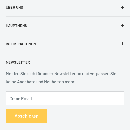
ÜBER UNS
Wir von Securando sind Experten für Sicherheitstechnik.
HAUPTMENÜ
Seit mehr als 10 Jahren Planen und Errichten wir komplexe
Sicherheitssysteme.
Sprechanlagen
INFORTMATIONEN
IP Kameras
Alarmanlagen
Impressum
NEWSLETTER
Rekorder
Datenschutz
Analog Kameras
Widerrufsbelehrung
Melden Sie sich für unser Newsletter an und verpassen Sie
keine Angebote und Neuheiten mehr
Netzwerk
AGB
Zubehör
Batterieentsorgung
Deine Email
Services
Robotik
Abschicken